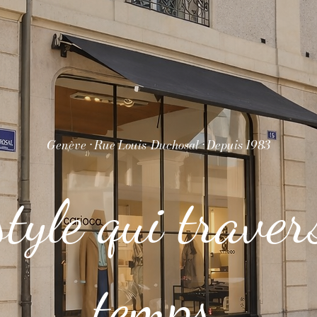
Genève · Rue Louis-Duchosal · Depuis 1983
tyle qui traver
temps.