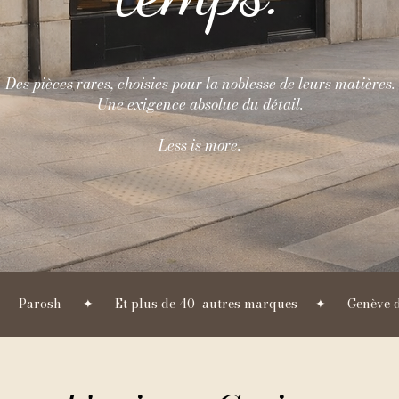
Des pièces rares, choisies pour la noblesse de leurs matières.
Une exigence absolue du détail.
Less is more.
✦      Parosh      ✦      Et plus de 40  autres marques     ✦      Genève