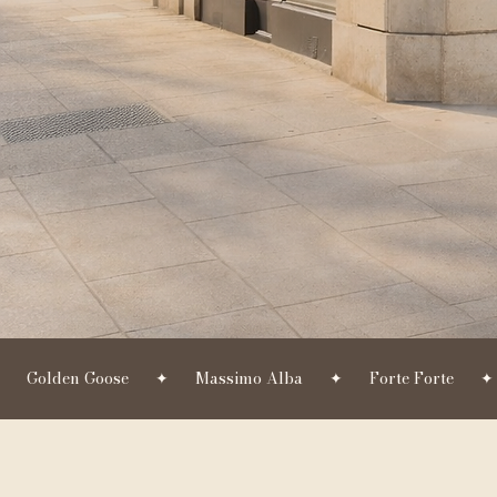
      Golden Goose      ✦      Massimo Alba      ✦      Forte Forte      